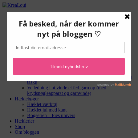
Gratis hækleopskrifter
Hæklede tæpper og andet til hjemmet
Hæklede tasker og punge
Hæklede dyr og amigurumi
Hæklet til baby
Hæklet sangkuffert
Hæklevejledninger
Hæklegear
Masker og teknikker
Hækle-forkortelser
Hæklemønstre
Vejledning i montering af for og lynlås i hæklet pung /
taske
Vejledning i at vinde et fed garn op (med
krydsnøgleapparat og garnvinde)
Hæklebøger
Hæklet værktøj
Hæklet jul med kant
Bogserien – Fies univers
Hæklerier
Shop
Om bloggen