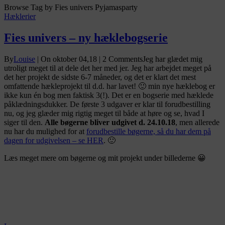
Browse Tag by
Fies univers Pyjamasparty
Hæklerier
Fies univers – ny hæklebogserie
By
Louise
|
On oktober 04,18
| 2 Comments
Jeg har glædet mig
utroligt meget til at dele det her med jer. Jeg har arbejdet meget på
det her projekt de sidste 6-7 måneder, og det er klart det mest
omfattende hækleprojekt til d.d. har lavet! 🙂 min nye hæklebog er
ikke kun én bog men faktisk 3(!). Det er en bogserie med hæklede
påklædningsdukker. De første 3 udgaver er klar til forudbestilling
nu, og jeg glæder mig rigtig meget til både at høre og se, hvad I
siger til den.
Alle bøgerne bliver udgivet d. 24.10.18
, men allerede
nu har du mulighed for at
forudbestille bøgerne, så du har dem på
dagen for udgivelsen – se HER
. 🙂
Læs meget mere om bøgerne og mit projekt under billederne 😀