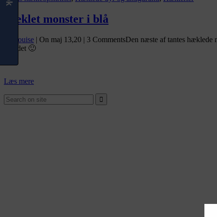
Hæklet monster i blå
By
Louise
|
On maj 13,20
| 3 Comments
Den næste af tantes hæklede m
billedet 🙂
Læs mere