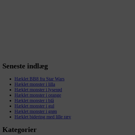
Seneste indlæg
Hæklet BB8 fra Star Wars
Hæklet monster i lilla
Hæklet monster i lyserød
Hæklet monster i orange
Hæklet monster i blå
Hæklet monster i gul
Hæklet monster i grøn
Hæklet bidering med lille ræv
Kategorier