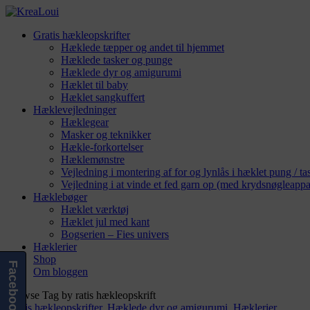
Gratis hækleopskrifter
Hæklede tæpper og andet til hjemmet
Hæklede tasker og punge
Hæklede dyr og amigurumi
Hæklet til baby
Hæklet sangkuffert
Hæklevejledninger
Hæklegear
Masker og teknikker
Hækle-forkortelser
Hæklemønstre
Vejledning i montering af for og lynlås i hæklet pung / ta
Vejledning i at vinde et fed garn op (med krydsnøgleappa
Hæklebøger
Hæklet værktøj
Hæklet jul med kant
Bogserien – Fies univers
Hæklerier
Shop
Facebook
Om bloggen
Browse Tag by
ratis hækleopskrift
Gratis hækleopskrifter
,
Hæklede dyr og amigurumi
,
Hæklerier