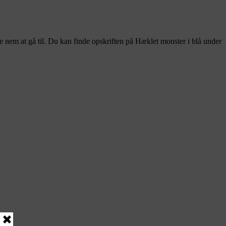
 nem at gå til. Du kan finde opskriften på Hæklet monster i blå under