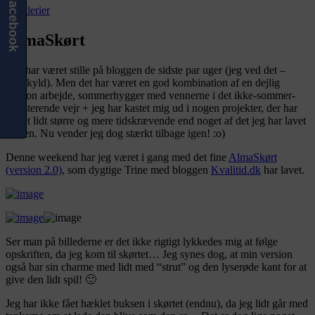
Facebook
Hæklerier
AlmaSkørt
Der har været stille på bloggen de sidste par uger (jeg ved det –
undskyld). Men det har været en god kombination af en dejlig
portion arbejde, sommerhygger med vennerne i det ikke-sommer-
eksisterende vejr + jeg har kastet mig ud i nogen projekter, der har
været lidt større og mere tidskrævende end noget af det jeg har lavet
førhen. Nu vender jeg dog stærkt tilbage igen! :o)
Denne weekend har jeg været i gang med det fine
AlmaSkørt
(version 2.0)
, som dygtige Trine med bloggen
Kvalitid.dk
har lavet.
Ser man på billederne er det ikke rigtigt lykkedes mig at følge
opskriften, da jeg kom til skørtet… Jeg synes dog, at min version
også har sin charme med lidt med “strut” og den lyserøde kant for at
give den lidt spil! 🙂
Jeg har ikke fået hæklet buksen i skørtet (endnu), da jeg lidt går med