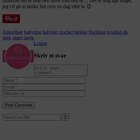
tankerne om at lade den blive som den er… Det er dog lige noget,
jeg vil gå at tænke lidt over en dag eller to 😉
AlmaSkør
babyting
babytøj
crochet
hæklet
Hækling
kvalitid.dk
pink
skørt
sløjfe
Louise
Skriv et svar