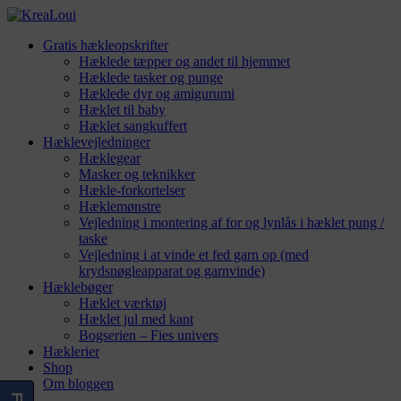
Gratis hækleopskrifter
Hæklede tæpper og andet til hjemmet
Hæklede tasker og punge
Hæklede dyr og amigurumi
Hæklet til baby
Hæklet sangkuffert
Hæklevejledninger
Hæklegear
Masker og teknikker
Hækle-forkortelser
Hæklemønstre
Vejledning i montering af for og lynlås i hæklet pung /
taske
Vejledning i at vinde et fed garn op (med
krydsnøgleapparat og garnvinde)
Hæklebøger
Hæklet værktøj
Hæklet jul med kant
Bogserien – Fies univers
Hæklerier
Shop
Om bloggen