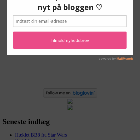
Seneste indlæg
Hæklet BB8 fra Star Wars