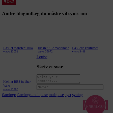
Andre blogindlæg du måske vil synes om
Hæklet monster i lilla
Hæklet lille mariehøne
Hæklede kaktusser
views 23051
views 35072
views 5449
Louise
Skriv et svar
Hæklet BB8 fra Star
Wars
views 13908
flamingo
flamingo-mulepose
mulepose
syet
syning