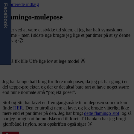
Assorterede indlæg
Facebook
Flamingo-mulepose
Det er ved at være et stykke tid siden, at jeg har haft symaskinen
fremme – men i sidste uge brugte jeg lige et par timer på at sy denne
fine sag 🙂
Og så fik lille Uffe lige lov at lege model 😻
Jeg har længe haft brug for flere muleposer, da jeg pt. har gang i en
del tæppe-projekter, og der er det altså bare rart at have noget større
end mine normale små “projekt-poser”.
Stof og Stil har lavet en fremgangsmåde til muleposen som du kan
finde
HER
. Den er utroligt nem at lave, og jeg brugte vitterligt ikke
mere end et par timer på den. Jeg har brugt
dette flamingo-stof
, og så
har jeg brugt sort bomuldslærred til foret. Til hanken har jeg brugt
gjordbånd i nylon, som opskriften også siger 🙂