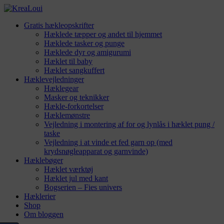
Gratis hækleopskrifter
Hæklede tæpper og andet til hjemmet
Hæklede tasker og punge
Hæklede dyr og amigurumi
Hæklet til baby
Hæklet sangkuffert
Hæklevejledninger
Hæklegear
Masker og teknikker
Hækle-forkortelser
Hæklemønstre
Vejledning i montering af for og lynlås i hæklet pung /
taske
Vejledning i at vinde et fed garn op (med
krydsnøgleapparat og garnvinde)
Hæklebøger
Hæklet værktøj
Hæklet jul med kant
Bogserien – Fies univers
Hæklerier
Shop
Om bloggen