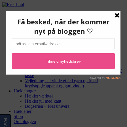
Gratis hækleopskrifter
Hæklede tæpper og andet til hjemmet
Hæklede tasker og punge
Hæklede dyr og amigurumi
Hæklet til baby
Hæklet sangkuffert
Hæklevejledninger
Hæklegear
Masker og teknikker
Hækle-forkortelser
Hæklemønstre
Vejledning i montering af for og lynlås i hæklet pung /
taske
Vejledning i at vinde et fed garn op (med
krydsnøgleapparat og garnvinde)
Hæklebøger
Hæklet værktøj
Hæklet jul med kant
Bogserien – Fies univers
Hæklerier
Shop
Om bloggen