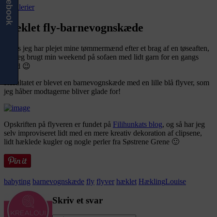
Facebook
Hæklerier
Hæklet fly-barnevognskæde
Mens jeg har plejet mine tømmermænd efter et brag af en tøseaften,
har jeg brugt min weekend på sofaen med lidt garn for en gangs
skyld 😉
Resultatet er blevet en barnevognskæde med en lille blå flyver, som
jeg håber modtagerne bliver glade for!
Opskriften på flyveren er fundet på
Filihunkats blog
, og så har jeg
selv improviseret lidt med en mere kreativ dekoration af clipsene,
lidt hæklede kugler og nogle perler fra Søstrene Grene 🙂
babyting
barnevognskæde
fly
flyver
hæklet
Hækling
Louise
Skriv et svar