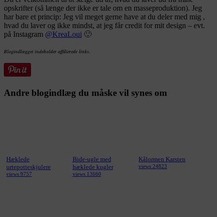
opskrifter (så længe der ikke er tale om en masseproduktion). Jeg
har bare et princip: Jeg vil meget gerne have at du deler med mig ,
hvad du laver og ikke mindst, at jeg får credit for mit design – evt.
på Instagram
@KreaLoui
🙂
Blogindlægget indeholder affilierede links.
Andre blogindlæg du måske vil synes om
Hæklede
Bide-ugle med
Kålormen Karsten
urtepotteskjulere
hæklede kugler
views 24823
views 9757
views 13660