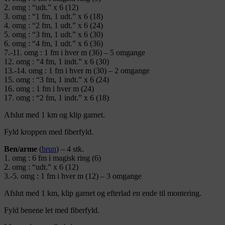
2. omg : “udt.” x 6 (12)
3. omg : “1 fm, 1 udt.” x 6 (18)
4. omg : “2 fm, 1 udt.” x 6 (24)
5. omg : “3 fm, 1 udt.” x 6 (30)
6. omg : “4 fm, 1 udt.” x 6 (36)
7.-11. omg : 1 fm i hver m (36) – 5 omgange
12. omg : “4 fm, 1 indt.” x 6 (30)
13.-14. omg : 1 fm i hver m (30) – 2 omgange
15. omg : “3 fm, 1 indt.” x 6 (24)
16. omg : 1 fm i hver m (24)
17. omg : “2 fm, 1 indt.” x 6 (18)
Afslut med 1 km og klip garnet.
Fyld kroppen med fiberfyld.
Ben/arme
(
brun
) – 4 stk.
1. omg : 6 fm i magisk ring (6)
2. omg : “udt.” x 6 (12)
3.-5. omg : 1 fm i hver m (12) – 3 omgange
Afslut med 1 km, klip garnet og efterlad en ende til montering.
Fyld benene let med fiberfyld.