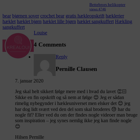
Bettebrors helikopter
views 4746
bear
bjørnen sover
crochet bear
gratis hækleopskrift
hæklerier
hæklet
hæklet bjørn
hæklet lille bjørn
hæklet sangkuffert
Hækling
sangkuffert
Louise
4 Comments
Reply
Pernille Clausen
7. januar 2020
Jeg skal helt sikkert følge mere med i hvad du lavet 👏🏻
Sikke en fin opskrift og så nem at følge 😊 Jeg er sådan
rimelig nybegynder i hækleuniverset men elsker det 😊 jeg
har dog lidt svært ved den del som skal broderes 😓 har du
nogle fif? Eller ved du om der findes nogle videoer man bruge
som inspiration – jeg synes nemlig ikke jeg kan finde nogle
😊
Hilsen Pernille