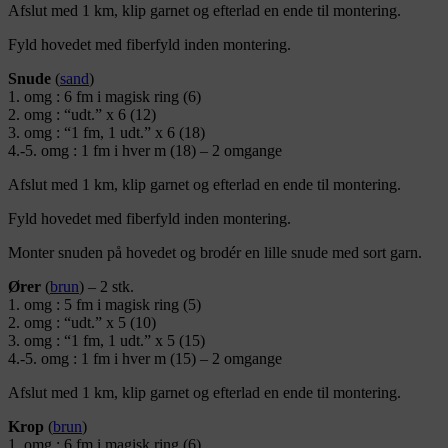
Afslut med 1 km, klip garnet og efterlad en ende til montering.
Fyld hovedet med fiberfyld inden montering.
Snude
(
sand
)
1. omg : 6 fm i magisk ring (6)
2. omg : “udt.” x 6 (12)
3. omg : “1 fm, 1 udt.” x 6 (18)
4.-5. omg : 1 fm i hver m (18) – 2 omgange
Afslut med 1 km, klip garnet og efterlad en ende til montering.
Fyld hovedet med fiberfyld inden montering.
Monter snuden på hovedet og brodér en lille snude med sort garn.
Ører
(
brun
) – 2 stk.
1. omg : 5 fm i magisk ring (5)
2. omg : “udt.” x 5 (10)
3. omg : “1 fm, 1 udt.” x 5 (15)
4.-5. omg : 1 fm i hver m (15) – 2 omgange
Afslut med 1 km, klip garnet og efterlad en ende til montering.
Krop
(
brun
)
1. omg : 6 fm i magisk ring (6)