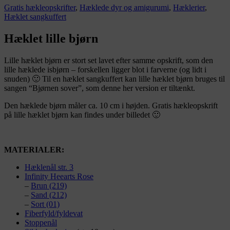
Gratis hækleopskrifter
,
Hæklede dyr og amigurumi
,
Hæklerier
,
Hæklet sangkuffert
Hæklet lille bjørn
Lille hæklet bjørn er stort set lavet efter samme opskrift, som den
lille hæklede isbjørn – forskellen ligger blot i farverne (og lidt i
snuden) 🙂 Til en hæklet sangkuffert kan lille hæklet bjørn bruges til
sangen “Bjørnen sover”, som denne her version er tiltænkt.
Den hæklede bjørn måler ca. 10 cm i højden. Gratis hækleopskrift
på lille hæklet bjørn kan findes under billedet 🙂
MATERIALER:
Hæklenål str. 3
Infinity Heearts Rose
–
Brun (219)
–
Sand (212)
–
Sort (01)
Fiberfyld/fyldevat
Stoppenål