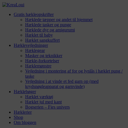
Gratis hækleopskrifter
Hæklede tæpper og andet til hjemmet
Hæklede tasker og punge
Hæklede dyr og amigurumi
Hæklet til baby
Hæklet sangkuffert
Hæklevejledninger
Hæklegear
Masker og teknikker
Hækle-forkortelser
Hæklemønstre
Vejledning i montering af for og lynlås i hæklet pung /
taske
Vejledning i at vinde et fed garn op (med
krydsnøgleapparat og garnvinde)
Hæklebøger
Hæklet værktøj
Hæklet jul med kant
Bogserien – Fies univers
Hæklerier
Shop
Om bloggen