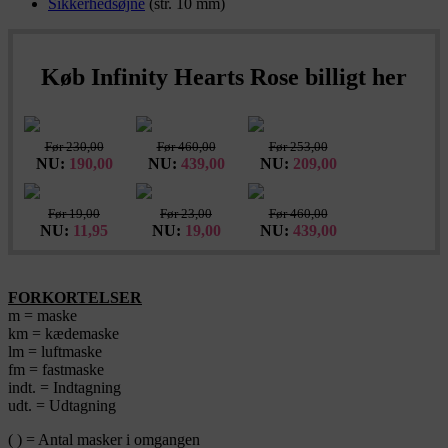
Sikkerhedsøjne
(str. 10 mm)
Køb Infinity Hearts Rose billigt her
Før 230,00
Før 460,00
Før 253,00
NU:
190,00
NU:
439,00
NU:
209,00
Før 19,00
Før 23,00
Før 460,00
NU:
11,95
NU:
19,00
NU:
439,00
FORKORTELSER
m = maske
km = kædemaske
lm = luftmaske
fm = fastmaske
indt. = Indtagning
udt. = Udtagning
( ) = Antal masker i omgangen