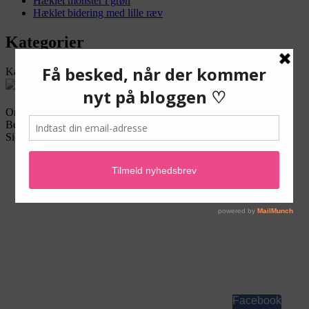
Hæklet monster i grøn
Hæklet bidering med lille ræv
Kategorier
Kategorier
Online:
Besøg i denne uge:
Sidevisninger altid:
Facebook