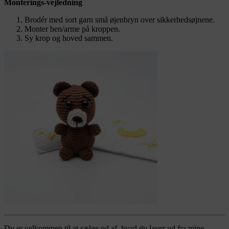
Monterings-vejledning
Brodér med sort garn små øjenbryn over sikkerhedsøjnene.
Monter ben/arme på kroppen.
Sy krop og hoved sammen.
Du er velkommen til at sælge ud af, hvad du laver ud fra mine