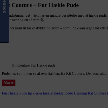
Facebook
Kit Couture – Fur Hækle Pude
Jeg indrømmer det – jeg har en mindre besættelse med at hækle puder! 
elsker hver og en af dem 😉
Den her kom til for et stykke tid siden – som I nok kan regne ud efter
Kit Couture Fur Hækle pude
Puden er, som I kan se af overskriften, fra Kit Couture. Der som altid
Fur Hækle Pude
hæklerier
hæklet
hæklet pude
Hækling
Kit Couture