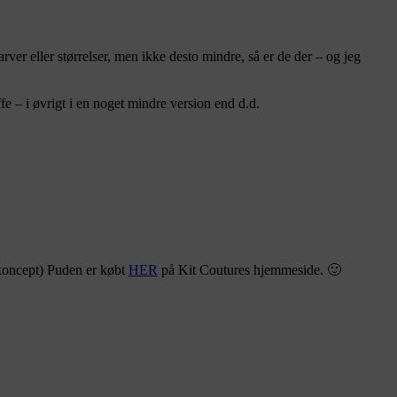
er eller størrelser, men ikke desto mindre, så er de der – og jeg
e – i øvrigt i en noget mindre version end d.d.
s koncept) Puden er købt
HER
på Kit Coutures hjemmeside. 🙂