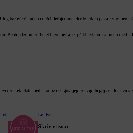
Jeg har efterhånden en del derhjemme, der hverken passer sammen i farv
som Beate, der nu er flyttet hjemmefra, er på billederne sammen med Uff
 leverer hæklekits med skønne designs (jeg er evigt begejstret for dere
Pude
Louise
Skriv et svar