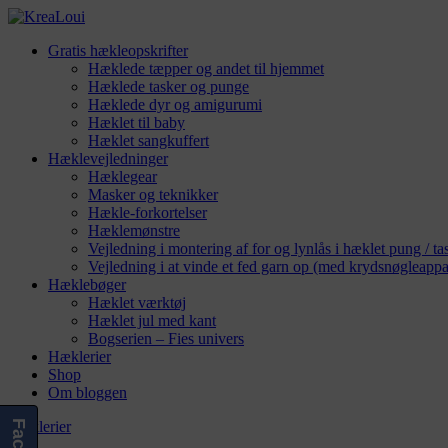
Gratis hækleopskrifter
Hæklede tæpper og andet til hjemmet
Hæklede tasker og punge
Hæklede dyr og amigurumi
Hæklet til baby
Hæklet sangkuffert
Hæklevejledninger
Hæklegear
Masker og teknikker
Hækle-forkortelser
Hæklemønstre
Vejledning i montering af for og lynlås i hæklet pung / ta
Vejledning i at vinde et fed garn op (med krydsnøgleappa
Hæklebøger
Hæklet værktøj
Hæklet jul med kant
Bogserien – Fies univers
Hæklerier
Shop
Om bloggen
Hæklerier