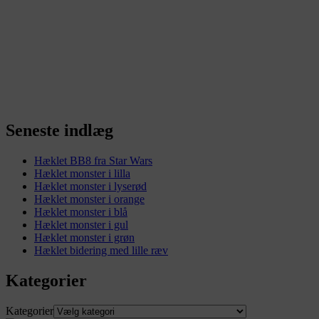
Seneste indlæg
Hæklet BB8 fra Star Wars
Hæklet monster i lilla
Hæklet monster i lyserød
Hæklet monster i orange
Hæklet monster i blå
Hæklet monster i gul
Hæklet monster i grøn
Hæklet bidering med lille ræv
Kategorier
Kategorier