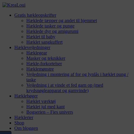
Gratis hækleopskrifter
Hæklede tæpper og andet til hjemmet
Hæklede tasker og punge
Hæklede dyr og amigurumi
Hæklet til baby
Hæklet sangkuffert
Hæklevejledninger
Hæklegear
Masker og teknikker
Hækle-forkortelser
Hæklemønstre
Vejledning i montering af for og lynlås i hæklet pung /
taske
Vejledning i at vinde et fed garn op (med
krydsnøgleapparat og garnvinde)
Hæklebøger
Hæklet værktøj
Hæklet jul med kant
Bogserien – Fies univers
Hæklerier
Shop
Om bloggen