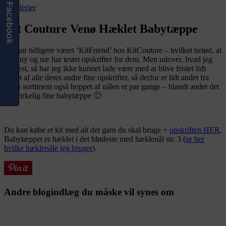
Facebook
Hæklerier
Kit Couture Venø Hæklet Babytæppe
Jeg har tidligere været ‘KitFriend’ hos KitCouture – hvilket betød, at
jeg i ny og næ har testet opskrifter for dem. Men udover, hvad jeg
har test, så har jeg ikke kunnet lade være med at blive fristet lidt
fristet af alle deres andre fine opskrifter, så derfor er lidt andet fra
deres sortiment også hoppet af nålen et par gange – blandt andet det
her virkelig fine babytæppe 🙂
Du kan købe et kit med alt det garn du skal bruge +
opskriften HER
.
Babytæppet er hæklet i det blødeste med hæklenål str. 3 (
se her
hvilke hæklenåle jeg bruger
).
Andre blogindlæg du måske vil synes om