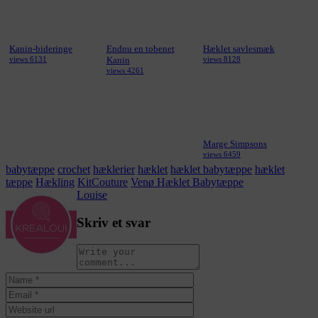
Kanin-bideringe
Endnu en tobenet
Hæklet savlesmæk
views 6131
Kanin
views 8128
views 4261
Marge Simpsons
views 6459
babytæppe
crochet
hæklerier
hæklet
hæklet babytæppe
hæklet
tæppe
Hækling
KitCouture
Venø Hæklet Babytæppe
Louise
Skriv et svar