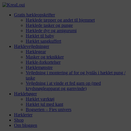
Gratis hækleopskrifter
Hæklede tæpper og andet til hjemmet
Hæklede tasker og punge
Hæklede dyr og amigurumi
Hæklet til baby
Hæklet sangkuffert
Hæklevejledninger
Hæklegear
Masker og teknikker
Hækle-forkortelser
Hæklemønstre
Vejledning i montering af for og lynlås i hæklet pung /
taske
Vejledning i at vinde et fed garn op (med
krydsnøgleapparat og garnvinde)
Hæklebøger
Hæklet værktøj
Hæklet jul med kant
Bogserien – Fies univers
Hæklerier
Shop
Om bloggen