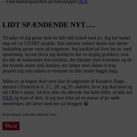
– Find hækleopskriften på babytæppet
HER
LIDT SPÆNDENDE NYT….
Til sidst vil jeg gerne dele en lidt vild nyhed med jer. Jeg har kastet
mig ud i et STORT projekt. Slut oktober måned skulle min første
hæklebog gerne være på trapperne. Jeg knokler på livet løs pt. med
opsætning, layout (hvor jeg heldigvis har en dygtig grafiker), svar
fra alle de fantastiske test-hæklere, der hjælper med korrektur og de
der tusinde andre små detaljer, der følger med sådan et bog-
projekt (og som måske er kommet en lille smule bagpå mig).
Målet er, at bogen skal være klar til udgivelse til Kreative Dage-
messen i Fredericia d. 27., 28. og 29. oktober, hvor jeg skal med og
stå i Rito’s stand. Så hvis ikke du allerede har købt billet, så klik ind
HER
og kom af sted, så jeg kan hilse på en masse af jer søde
mennesker, der læser med her på bloggen 😀
Blogindlægget indeholder affilierede links.