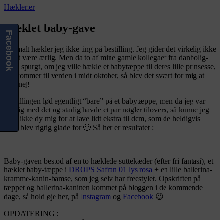
Hæklerier
Hæklet baby-gave
Facebook
Normalt hækler jeg ikke ting på bestilling. Jeg gider det virkelig ikke
for at være ærlig. Men da to af mine gamle kollegaer fra danbolig-
tiden spurgt, om jeg ville hækle et babytæppe til deres lille prinsesse,
der kommer til verden i midt oktober, så blev det svært for mig at
sige nej!
Bestillingen lød egentligt “bare” på et babytæppe, men da jeg var
færdig med det og stadig havde et par nøgler tilovers, så kunne jeg
altså ikke dy mig for at lave lidt ekstra til dem, som de heldigvis
også blev rigtig glade for 🙂 Så her er resultatet :
Baby-gaven bestod af en to hæklede suttekæder (efter fri fantasi), et
hæklet baby-tæppe i
DROPS Safran 01 lys rosa
+ en lille ballerina-
kramme-kanin-bamse, som jeg selv har freestylet. Opskriften på
tæppet og ballerina-kaninen kommet på bloggen i de kommende
dage, så hold øje her, på
Instagram
og
Facebook
😉
OPDATERING :