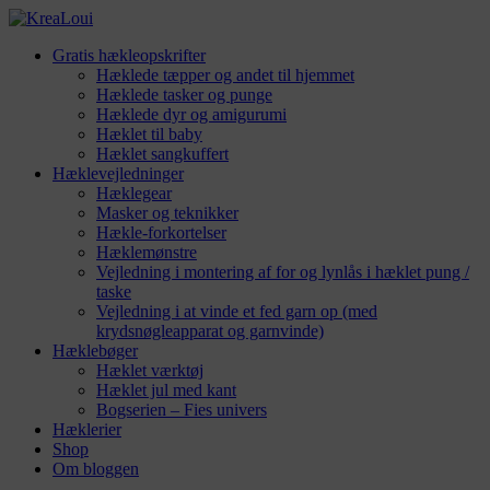
Gratis hækleopskrifter
Hæklede tæpper og andet til hjemmet
Hæklede tasker og punge
Hæklede dyr og amigurumi
Hæklet til baby
Hæklet sangkuffert
Hæklevejledninger
Hæklegear
Masker og teknikker
Hækle-forkortelser
Hæklemønstre
Vejledning i montering af for og lynlås i hæklet pung /
taske
Vejledning i at vinde et fed garn op (med
krydsnøgleapparat og garnvinde)
Hæklebøger
Hæklet værktøj
Hæklet jul med kant
Bogserien – Fies univers
Hæklerier
Shop
Om bloggen