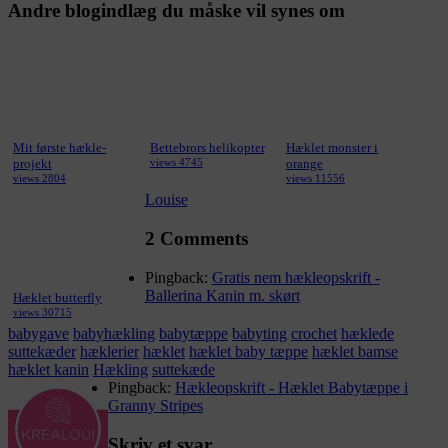
Andre blogindlæg du måske vil synes om
Mit første hækle-
Bettebrors helikopter
Hæklet monster i
projekt
views 4745
orange
views 2804
views 11556
Louise
2 Comments
Pingback:
Gratis nem hækleopskrift -
Ballerina Kanin m. skørt
Hæklet butterfly
views 30715
babygave
babyhækling
babytæppe
babyting
crochet
hæklede
suttekæder
hæklerier
hæklet
hæklet baby tæppe
hæklet bamse
hæklet kanin
Hækling
suttekæde
Pingback:
Hækleopskrift - Hæklet Babytæppe i
Granny Stripes
Skriv et svar