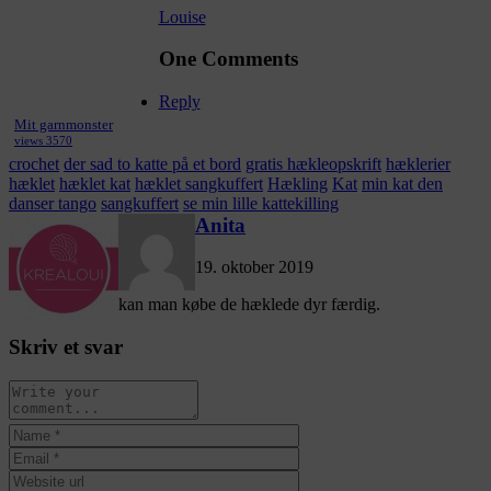
Louise
One Comments
Reply
Mit garnmonster
views 3570
crochet
der sad to katte på et bord
gratis hækleopskrift
hæklerier
hæklet
hæklet kat
hæklet sangkuffert
Hækling
Kat
min kat den
danser tango
sangkuffert
se min lille kattekilling
Anita
19. oktober 2019
kan man købe de hæklede dyr færdig.
Skriv et svar