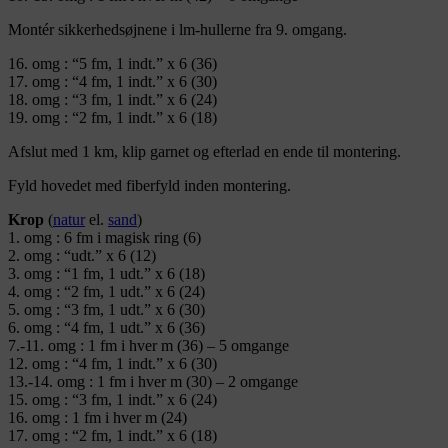
Montér sikkerhedsøjnene i lm-hullerne fra 9. omgang.
16. omg : “5 fm, 1 indt.” x 6 (36)
17. omg : “4 fm, 1 indt.” x 6 (30)
18. omg : “3 fm, 1 indt.” x 6 (24)
19. omg : “2 fm, 1 indt.” x 6 (18)
Afslut med 1 km, klip garnet og efterlad en ende til montering.
Fyld hovedet med fiberfyld inden montering.
Krop
(
natur
el.
sand
)
1. omg : 6 fm i magisk ring (6)
2. omg : “udt.” x 6 (12)
3. omg : “1 fm, 1 udt.” x 6 (18)
4. omg : “2 fm, 1 udt.” x 6 (24)
5. omg : “3 fm, 1 udt.” x 6 (30)
6. omg : “4 fm, 1 udt.” x 6 (36)
7.-11. omg : 1 fm i hver m (36) – 5 omgange
12. omg : “4 fm, 1 indt.” x 6 (30)
13.-14. omg : 1 fm i hver m (30) – 2 omgange
15. omg : “3 fm, 1 indt.” x 6 (24)
16. omg : 1 fm i hver m (24)
17. omg : “2 fm, 1 indt.” x 6 (18)