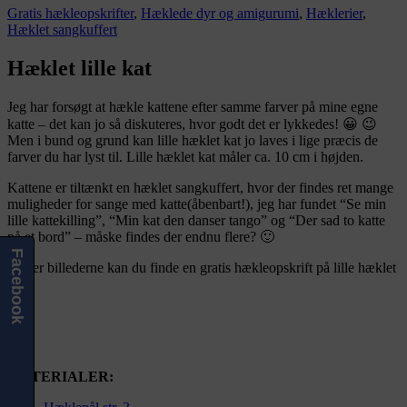
Gratis hækleopskrifter
,
Hæklede dyr og amigurumi
,
Hæklerier
,
Hæklet sangkuffert
Hæklet lille kat
Jeg har forsøgt at hækle kattene efter samme farver på mine egne
katte – det kan jo så diskuteres, hvor godt det er lykkedes! 😀 😉
Men i bund og grund kan lille hæklet kat jo laves i lige præcis de
farver du har lyst til. Lille hæklet kat måler ca. 10 cm i højden.
Kattene er tiltænkt en hæklet sangkuffert, hvor der findes ret mange
muligheder for sange med katte(åbenbart!), jeg har fundet “Se min
lille kattekilling”, “Min kat den danser tango” og “Der sad to katte
på et bord” – måske findes der endnu flere? 🙂
Facebook
Under billederne kan du finde en gratis hækleopskrift på lille hæklet
kat.
MATERIALER: