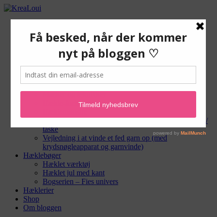
Gratis hækleopskrifter
Hæklede tæpper og andet til hjemmet
Hæklede tasker og punge
Hæklede dyr og amigurumi
Hæklet til baby
Hæklet sangkuffert
Hæklevejledninger
Hæklegear
Masker og teknikker
Hækle-forkortelser
Hæklemønstre
Vejledning i montering af for og lynlås i hæklet pung /
taske
Vejledning i at vinde et fed garn op (med
krydsnøgleapparat og garnvinde)
Hæklebøger
Hæklet værktøj
Hæklet jul med kant
Bogserien – Fies univers
Hæklerier
Shop
Om bloggen