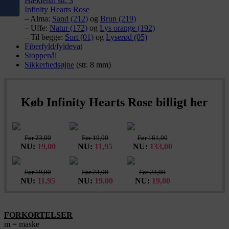
Hæklenål str. 3
Infinity Hearts Rose
– Alma:
Sand (212)
og
Brun (219)
– Uffe:
Natur (172)
og
Lys orange (192)
– Til begge:
Sort (01)
og
Lyserød (05)
Fiberfyld/fyldevat
Stoppenål
Sikkerhedsøjne
(str. 8 mm)
Køb Infinity Hearts Rose billigt her
Før 23,00
Før 19,00
Før 161,00
NU:
19,00
NU:
11,95
NU:
133,00
Før 19,00
Før 23,00
Før 23,00
NU:
11,95
NU:
19,00
NU:
19,00
FORKORTELSER
m = maske