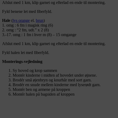
Afslut med 1 km, klip garnet og efterlad en ende til montering.
Fyld benene let med fiberfyld.
Hale
(
lys orange
el.
brun
)
1. omg : 6 fm i magisk ring (6)
2. omg : “2 fm, udt.” x 2 (8)
3.-17. omg : 1 fm i hver m (8) – 15 omgange
Afslut med 1 km, klip garnet og efterlad en ende til montering.
Fyld halen let med fiberfyld.
Monterings-vejledning
Sy hoved og krop sammen
Montér kinderne i midten af hovedet under øjnene.
Brodér små øjenbryn og knurhår med sort garn.
Brodér en snude mellem kinderne med lyserødt garn.
Montér ben og armene på kroppen
Montér halen på bagsiden af kroppen