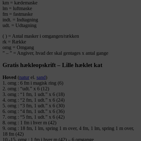
km = kædemaske
lm = luftmaske
fm = fastmaske
indt. = Indtagning
udt. = Udtagning
( ) = Antal masker i omgangen/rækken
rk = Række
omg = Omgang
” – ” = Angiver, hvad der skal gentages x antal gange
Gratis hækleopskrift – Lille hæklet kat
Hoved
(
natur
el.
sand
)
1. omg : 6 fm i magisk ring (6)
2. omg : “udt.” x 6 (12)
3. omg : “1 fm, 1 udt.” x 6 (18)
4. omg : “2 fm, 1 udt.” x 6 (24)
5. omg : “3 fm, 1 udt.” x 6 (30)
6. omg : “4 fm, 1 udt.” x 6 (36)
7. omg : “5 fm, 1 udt.” x 6 (42)
8. omg : 1 fm i hver m (42)
9. omg : 18 fm, 1 lm, spring 1 m over, 4 fm, 1 lm, spring 1 m over,
18 fm (42)
10.-15. omg : 1 fm i hver m (42) – 6 omgange