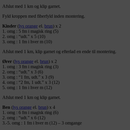
Afslut med 1 km og klip garnet.
Fyld kroppen med fiberfyld inden montering.
Kinder
(
lys orange
el.
brun
) x 2
1. omg : 5 fm i magisk ring (5)
2. omg : “udt.” x 5 (10)
3. omg : 1 fm i hver m (10)
Afslut med 1 km, klip garnet og efterlad en ende til montering.
Ører
(
lys orange
el.
brun
) x 2
1. omg : 3 fm i magisk ring (3)
2. omg : “udt.” x 3 (6)
3. omg : “1 fm, udt.” x 3 (9)
4. omg : “2 fm, 1 udt.” x 3 (12)
5. omg : 1 fm i hver m (12)
Afslut med 1 km og klip garnet.
Ben
(
lys orange
el.
brun
) x 4
1. omg : 6 fm i magisk ring (6)
2. omg : “udt.” x 6 (12)
3.-5. omg : 1 fm i hver m (12) – 3 omgange