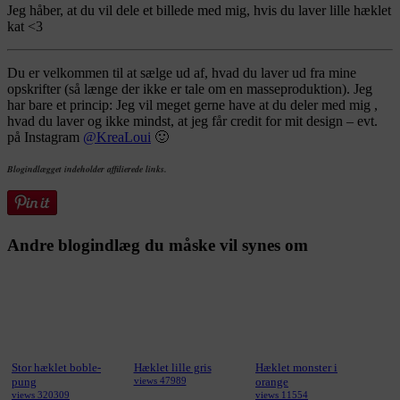
Jeg håber, at du vil dele et billede med mig, hvis du laver lille hæklet
kat <3
Du er velkommen til at sælge ud af, hvad du laver ud fra mine
opskrifter (så længe der ikke er tale om en masseproduktion). Jeg
har bare et princip: Jeg vil meget gerne have at du deler med mig ,
hvad du laver og ikke mindst, at jeg får credit for mit design – evt.
på Instagram
@KreaLoui
🙂
Blogindlægget indeholder affilierede links.
Andre blogindlæg du måske vil synes om
Stor hæklet boble-
Hæklet lille gris
Hæklet monster i
pung
views 47989
orange
views 320309
views 11554