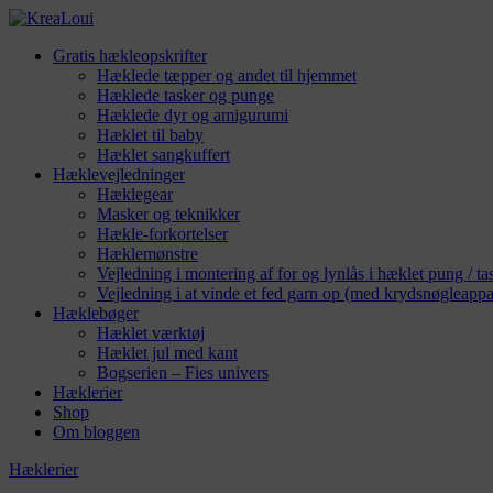
Gratis hækleopskrifter
Hæklede tæpper og andet til hjemmet
Hæklede tasker og punge
Hæklede dyr og amigurumi
Hæklet til baby
Hæklet sangkuffert
Hæklevejledninger
Hæklegear
Masker og teknikker
Hækle-forkortelser
Hæklemønstre
Vejledning i montering af for og lynlås i hæklet pung / ta
Vejledning i at vinde et fed garn op (med krydsnøgleappa
Hæklebøger
Hæklet værktøj
Hæklet jul med kant
Bogserien – Fies univers
Hæklerier
Shop
Om bloggen
Hæklerier