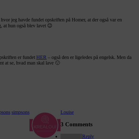
 hvor jeg havde fundet opskriften på Homer, at der også var en
, at hun også blev lavet 😉
skriften er fundet
HER
– også den er ligeledes på engelsk. Men da
mt at se, hvad man skal lave 🙂
psons
simpsons
Louise
3 Comments
Reply