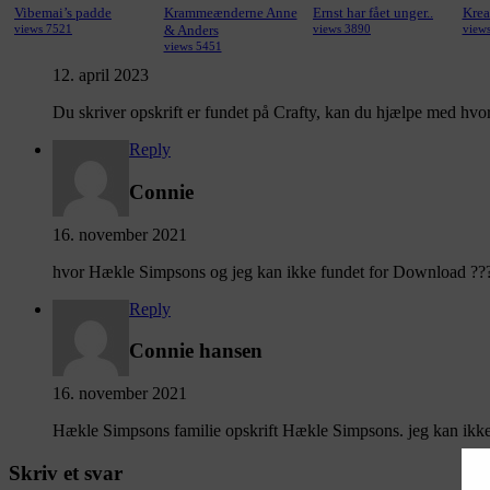
Vibemai’s padde
Krammeænderne Anne
Ernst har fået unger..
Krea
views 7521
& Anders
views 3890
view
views 5451
12. april 2023
Du skriver opskrift er fundet på Crafty, kan du hjælpe med hvor
Reply
Connie
16. november 2021
hvor Hækle Simpsons og jeg kan ikke fundet for Download ??
Reply
Connie hansen
16. november 2021
Hækle Simpsons familie opskrift Hækle Simpsons. jeg kan ik
Skriv et svar