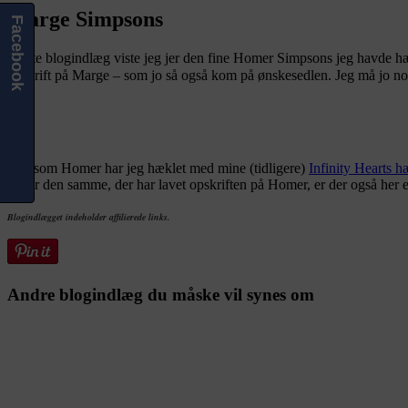
Marge Simpsons
Facebook
Sidste blogindlæg viste jeg jer den fine Homer Simpsons jeg havde hæ
opskrift på Marge – som jo så også kom på ønskesedlen. Jeg må jo nok
Ligesom Homer har jeg hæklet med mine (tidligere)
Infinity Hearts h
det er den samme, der har lavet opskriften på Homer, er der også her e
Blogindlægget indeholder affilierede links.
Andre blogindlæg du måske vil synes om