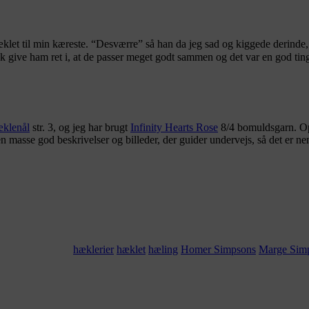
klet til min kæreste. “Desværre” så han da jeg sad og kiggede derinde,
 give ham ret i, at de passer meget godt sammen og det var en god ting
æklenål
str. 3, og jeg har brugt
Infinity Hearts Rose
8/4 bomuldsgarn. Op
n masse god beskrivelser og billeder, der guider undervejs, så det er ne
hæklerier
hæklet
hæling
Homer Simpsons
Marge Sim