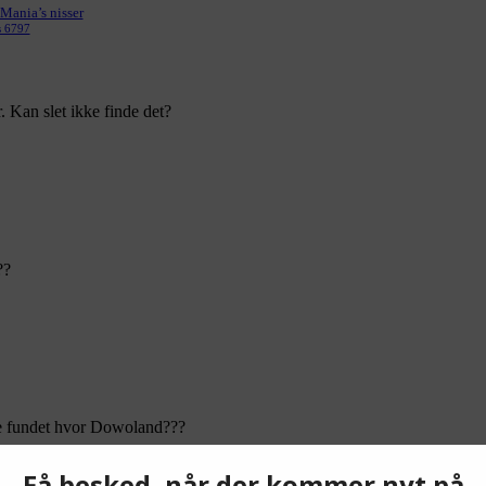
Mania’s nisser
s 6797
. Kan slet ikke finde det?
??
ke fundet hvor Dowoland???