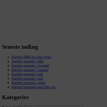
Seneste indlæg
Hæklet BB8 fra Star Wars
Hæklet monster i lilla
Hæklet monster i lyserød
Hæklet monster i orange
Hæklet monster i blå
Hæklet monster i gul
Hæklet monster i grøn
Hæklet bidering med lille ræv
Kategorier