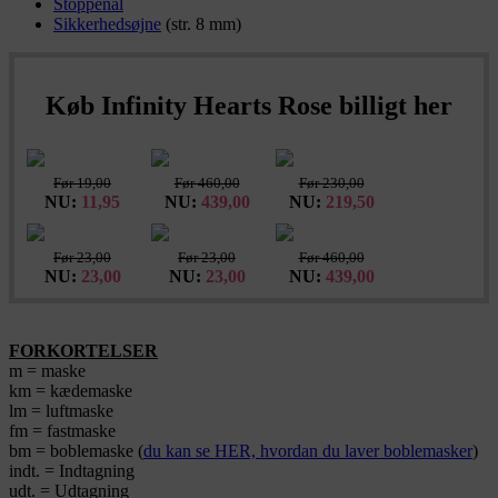
Stoppenål
Sikkerhedsøjne
(str. 8 mm)
Køb Infinity Hearts Rose billigt her
Før 19,00
Før 460,00
Før 230,00
NU:
11,95
NU:
439,00
NU:
219,50
Før 23,00
Før 23,00
Før 460,00
NU:
23,00
NU:
23,00
NU:
439,00
FORKORTELSER
m = maske
km = kædemaske
lm = luftmaske
fm = fastmaske
bm = boblemaske (
du kan se HER, hvordan du laver boblemasker
)
indt. = Indtagning
udt. = Udtagning