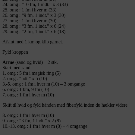
24. omg : “10 fm, 1 indt.” x 3 (33)
25. omg : 1 fm i hver m (33)
26. omg : “9 fm, 1 indt.” x 3 (30)
27. omg : 1 fm i hver m (30)
28. omg : “3 fm, 1 indt.” x 6 (24)
29. omg : “2 fm, 1 indt.” x 6 (18)
Afslut med 1 km og klip garnet.
Fyld kroppen
Arme
(sand og hvid) – 2 stk.
Start med sand
1. omg : 5 fm i magisk ring (5)
2. omg : “udt.” x 5 (10)
3.-5. omg : 1 fm i hver m (10) – 3 omgange
6. omg : 1 bm, 9 fm (10)
7. omg : 1 fm i hver m (10)
Skift til hvid og fyld hånden med fiberfyld inden du hækler videre
8. omg : 1 fm i hver m (10)
9. omg : “3 fm, 1 indt.” x 2 (8)
10.-13. omg : 1 fm i hver m (8) – 4 omgange