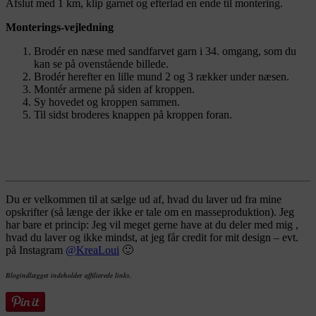
Afslut med 1 km, klip garnet og efterlad en ende til montering.
Monterings-vejledning
Brodér en næse med sandfarvet garn i 34. omgang, som du
kan se på ovenstående billede.
Brodér herefter en lille mund 2 og 3 rækker under næsen.
Montér armene på siden af kroppen.
Sy hovedet og kroppen sammen.
Til sidst broderes knappen på kroppen foran.
Du er velkommen til at sælge ud af, hvad du laver ud fra mine
opskrifter (så længe der ikke er tale om en masseproduktion). Jeg
har bare et princip: Jeg vil meget gerne have at du deler med mig ,
hvad du laver og ikke mindst, at jeg får credit for mit design – evt.
på Instagram
@KreaLoui
🙂
Blogindlægget indeholder affilierede links.