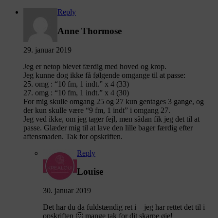
Reply
Anne Thormose
29. januar 2019
Jeg er netop blevet færdig med hoved og krop.
Jeg kunne dog ikke få følgende omgange til at passe:
25. omg : “10 fm, 1 indt.” x 4 (33)
27. omg : “10 fm, 1 indt.” x 4 (30)
For mig skulle omgang 25 og 27 kun gentages 3 gange, og
der kun skulle være “9 fm, 1 indt” i omgang 27.
Jeg ved ikke, om jeg tager fejl, men sådan fik jeg det til at
passe. Glæder mig til at lave den lille bager færdig efter
aftensmaden. Tak for opskriften.
Reply
Louise
30. januar 2019
Det har du da fuldstændig ret i – jeg har rettet det til i
opskriften 🙂 mange tak for dit skarpe øje!