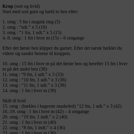
Krop
(sort og hvid)
Start med sort garn og hækl to ben efter:
1. omg : 5 fm i magisk ring (5)
2. omg : “udt.” x 5 (10)
3. omg : “1 fm, 1 udt.” x 5 (15)
4.-9. omg : 1 fm i hver m (15) – 6 omgange
Efter det første ben klipper du garnet. Efter det næste hækler du
videre og samler benene til kroppen.
10. omg : 15 fm i hver m på det første ben og herefter 15 fm i hver
m på det andet ben (30)
11. omg : “9 fm, 1 udt.” x 3 (33)
12. omg : “10 fm, 1 udt.” x 3 (36)
13. omg : “11 fm, 1 udt.” x 3 (39)
14. omg : 1 fm i hver m (39)
Skift til hvid
15. omg : (hækles i bagerste maskeled) “12 fm, 1 udt.” x 3 (42)
16.-19. omg : 1 fm i hver m (42) – 4 omgange
20. omg : “19 fm, 1 indt.” x 2 (40)
21. omg : 1 fm i hver m (40)
22. omg : “8 fm, 1 indt.” x 4 (36)
23. omg : 1 fm i hver m (36)