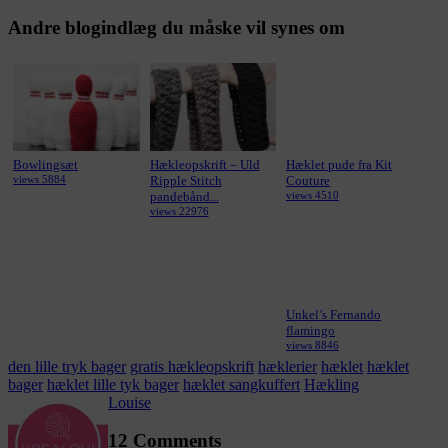
Andre blogindlæg du måske vil synes om
Bowlingsæt
Hækleopskrift – Uld
Hæklet pude fra Kit
views 5884
Ripple Stitch
Couture
pandebånd...
views 4510
views 22976
Unkel’s Fernando
flamingo
views 8846
den lille tryk bager
gratis hækleopskrift
hæklerier
hæklet
hæklet
bager
hæklet lille tyk bager
hæklet sangkuffert
Hækling
Louise
12 Comments