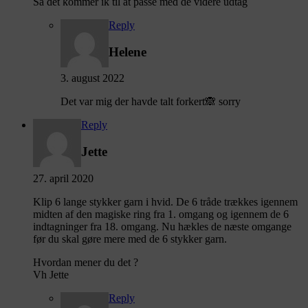
Så det kommer ik til at passe med de videre udtag
Reply
Helene
3. august 2022
Det var mig der havde talt forkert🙈 sorry
Reply
Jette
27. april 2020
Klip 6 lange stykker garn i hvid. De 6 tråde trækkes igennem
midten af den magiske ring fra 1. omgang og igennem de 6
indtagninger fra 18. omgang. Nu hækles de næste omgange
før du skal gøre mere med de 6 stykker garn.
Hvordan mener du det ?
Vh Jette
Reply