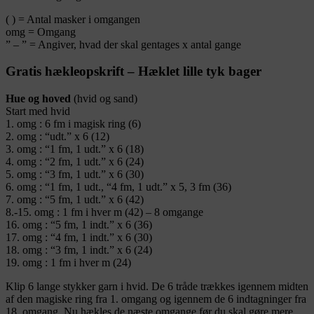
( ) = Antal masker i omgangen
omg = Omgang
” – ” = Angiver, hvad der skal gentages x antal gange
Gratis hækleopskrift – Hæklet lille tyk bager
Hue og hoved
(hvid og sand)
Start med hvid
1. omg : 6 fm i magisk ring (6)
2. omg : “udt.” x 6 (12)
3. omg : “1 fm, 1 udt.” x 6 (18)
4. omg : “2 fm, 1 udt.” x 6 (24)
5. omg : “3 fm, 1 udt.” x 6 (30)
6. omg : “1 fm, 1 udt., “4 fm, 1 udt.” x 5, 3 fm (36)
7. omg : “5 fm, 1 udt.” x 6 (42)
8.-15. omg : 1 fm i hver m (42) – 8 omgange
16. omg : “5 fm, 1 indt.” x 6 (36)
17. omg : “4 fm, 1 indt.” x 6 (30)
18. omg : “3 fm, 1 indt.” x 6 (24)
19. omg : 1 fm i hver m (24)
Klip 6 lange stykker garn i hvid. De 6 tråde trækkes igennem midten
af den magiske ring fra 1. omgang og igennem de 6 indtagninger fra
18. omgang. Nu hækles de næste omgange før du skal gøre mere