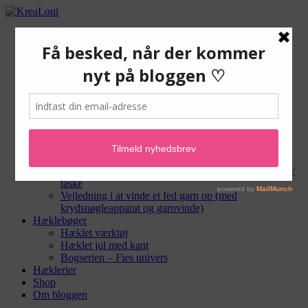
Gratis hækleopskrifter
Hæklede tæpper og andet til hjemmet
Hæklede tasker og punge
Hæklede dyr og amigurumi
Hæklet til baby
Hæklet sangkuffert
Hæklevejledninger
Hæklegear
Masker og teknikker
Hækle-forkortelser
Hæklemønstre
Vejledning i montering af for og lynlås i hæklet pung /
taske
Vejledning i at vinde et fed garn op (med
krydsnøgleapparat og garnvinde)
Hæklebøger
Hæklet værktøj
Hæklet jul med kant
Bogserien – Fies univers
Hæklerier
Shop
Om bloggen