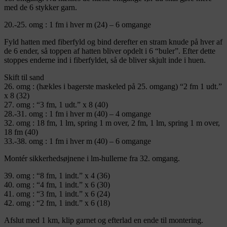
med de 6 stykker garn.
20.-25. omg : 1 fm i hver m (24) – 6 omgange
Fyld hatten med fiberfyld og bind derefter en stram knude på hver af
de 6 ender, så toppen af hatten bliver opdelt i 6 “buler”. Efter dette
stoppes enderne ind i fiberfyldet, så de bliver skjult inde i huen.
Skift til sand
26. omg : (hækles i bagerste maskeled på 25. omgang) “2 fm 1 udt.”
x 8 (32)
27. omg : “3 fm, 1 udt.” x 8 (40)
28.-31. omg : 1 fm i hver m (40) – 4 omgange
32. omg : 18 fm, 1 lm, spring 1 m over, 2 fm, 1 lm, spring 1 m over,
18 fm (40)
33.-38. omg : 1 fm i hver m (40) – 6 omgange
Montér sikkerhedsøjnene i lm-hullerne fra 32. omgang.
39. omg : “8 fm, 1 indt.” x 4 (36)
40. omg : “4 fm, 1 indt.” x 6 (30)
41. omg : “3 fm, 1 indt.” x 6 (24)
42. omg : “2 fm, 1 indt.” x 6 (18)
Afslut med 1 km, klip garnet og efterlad en ende til montering.