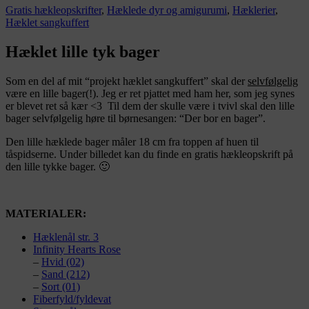
Gratis hækleopskrifter
,
Hæklede dyr og amigurumi
,
Hæklerier
,
Hæklet sangkuffert
Hæklet lille tyk bager
Som en del af mit “projekt hæklet sangkuffert” skal der
selvfølgelig
være en lille bager(!). Jeg er ret pjattet med ham her, som jeg synes
er blevet ret så kær <3 Til dem der skulle være i tvivl skal den lille
bager selvfølgelig høre til børnesangen: “Der bor en bager”.
Den lille hæklede bager måler 18 cm fra toppen af huen til
tåspidserne. Under billedet kan du finde en gratis hækleopskrift på
den lille tykke bager. 🙂
MATERIALER:
Hæklenål str. 3
Infinity Hearts Rose
–
Hvid (02)
–
Sand (212)
–
Sort (01)
Fiberfyld/fyldevat