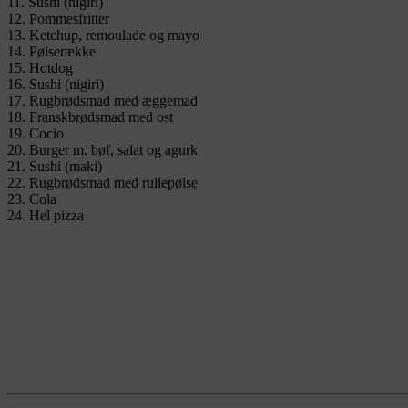
11. Sushi (nigiri)
12. Pommesfritter
13. Ketchup, remoulade og mayo
14. Pølserække
15. Hotdog
16. Sushi (nigiri)
17. Rugbrødsmad med æggemad
18. Franskbrødsmad med ost
19. Cocio
20. Burger m. bøf, salat og agurk
21. Sushi (maki)
22. Rugbrødsmad med rullepølse
23. Cola
24. Hel pizza