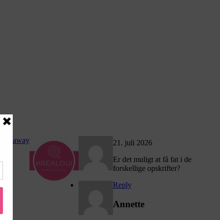
takeaway
21. juli 2026
Er det muligt at få fat i de
forskellige opskrifter?
Reply
Annette