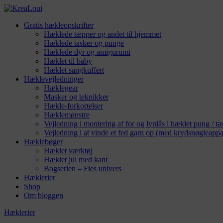
Gratis hækleopskrifter
Hæklede tæpper og andet til hjemmet
Hæklede tasker og punge
Hæklede dyr og amigurumi
Hæklet til baby
Hæklet sangkuffert
Hæklevejledninger
Hæklegear
Masker og teknikker
Hækle-forkortelser
Hæklemønstre
Vejledning i montering af for og lynlås i hæklet pung / ta
Vejledning i at vinde et fed garn op (med krydsnøgleappa
Hæklebøger
Hæklet værktøj
Hæklet jul med kant
Bogserien – Fies univers
Hæklerier
Shop
Om bloggen
Hæklerier