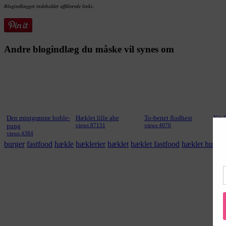
Blogindlægget indeholder affilierede links.
Andre blogindlæg du måske vil synes om
Den mintgrønne boble-
Hæklet lille abe
To-benet flodhest
Kit 
pung
views 87151
views 4070
Hæk
views 4384
view
burger
fastfood
hækle
hæklerier
hæklet
hæklet fastfood
hæklet hurti