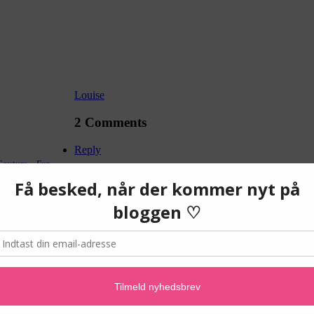
Louise
2 Comments
Reply
Couture – Fur
Line Larsen
le Pude
s 3081
gmad
hæklet pakkekalender
hotdog
julekalender
pasta
pizza
pølser
sushi