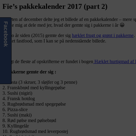
Fie’s pakkekalender 2017 (part 2)
I starten af december delte jeg et billede af en pakkekalender – mere 
Facebook
tillade mig at dele med jer, hvad der gemte sig i pakkerne i år 😀
For to år siden (2015) gemte der sig
hæklet frugt og grønt i pakkerne
.
hæklet fastfood, som I kan se på nedenstående billede.
Langt de fleste af opskrifterne er fundet i bogen
Hæklet hurtigmad af 
I pakkerne gemte der sig :
1. Pasta (3 skruer, 3 sløjfer og 3 penne)
2. Franskbrød med kyllingepølse
3. Sushi (nigiri)
4. Fransk hotdog
5. Rugbrødsmad med spegepølse
6. Pizza-slice
7. Sushi (maki)
8. Rød pølse med pølsebrød
9. Kyllingelår
10. Rugbrødsmad med leverpostej