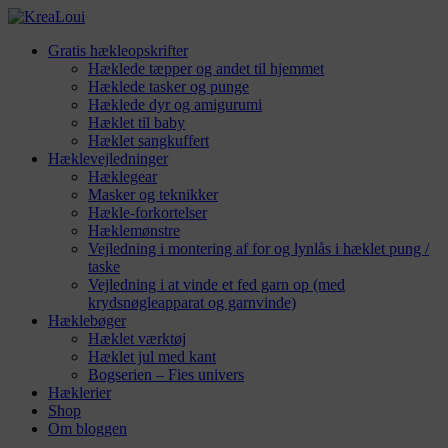
Gratis hækleopskrifter
Hæklede tæpper og andet til hjemmet
Hæklede tasker og punge
Hæklede dyr og amigurumi
Hæklet til baby
Hæklet sangkuffert
Hæklevejledninger
Hæklegear
Masker og teknikker
Hækle-forkortelser
Hæklemønstre
Vejledning i montering af for og lynlås i hæklet pung /
taske
Vejledning i at vinde et fed garn op (med
krydsnøgleapparat og garnvinde)
Hæklebøger
Hæklet værktøj
Hæklet jul med kant
Bogserien – Fies univers
Hæklerier
Shop
Om bloggen