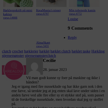
Hækleopskrift på mini
KreaMania’s nisser
Min tobenede kanin
kaktus
views 6797
views 4772
views 14666
Louise
9 Comments
Reply
AlmaSkørt
views 3431
clutch
crochet
hæklerier
hæklet
hæklet clutch
hæklet taske
Hækling
stjernemønster
stjernemønsterclutch
Cecilie
28. januar 2023
Vil man godt kunne sy foer på maskine og ikke i
hånden?
Jeg er igang med fire nusseklude og har ikke garn nok i den
ene farve, så tænkte jeg at jeg enten skal lave under siden i en
anden farve ved alle fire eller sy et stykke stof på, som passet
til de forskellige nusseklude, men hvordan skal jeg sy stoffet
på.