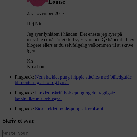
Louise
23. november 2017
Hej Nina
Jeg syer lynlåsen i hånden. Det eneste jeg syer på
maskine er når foret skal syes sammen 🙂 håber du blev
klogere ellers er du selvfølgelig velkommen til at skrive
igen.
Kh
KreaLoui
Pingback:
Nem hæklet pung i ripple stitches med billedguide
til montering af for og lynlås
Pingback:
Hækleopskrift boblepung og det vigtigste
hækletilbehør/hæklegear
Pingback:
Stor hæklet boble-pung - KreaLoui
Skriv et svar