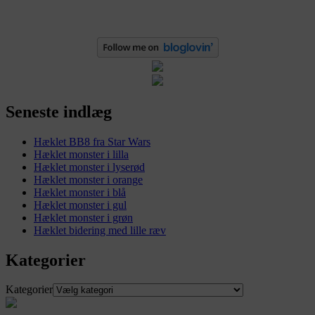
Seneste indlæg
Hæklet BB8 fra Star Wars
Hæklet monster i lilla
Hæklet monster i lyserød
Hæklet monster i orange
Hæklet monster i blå
Hæklet monster i gul
Hæklet monster i grøn
Hæklet bidering med lille ræv
Kategorier
Kategorier