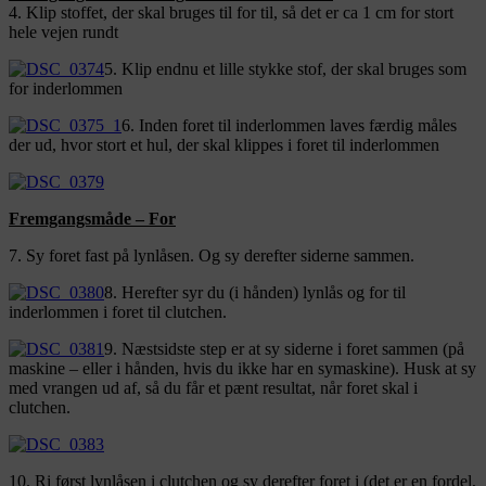
4. Klip stoffet, der skal bruges til for til, så det er ca 1 cm for stort
hele vejen rundt
5. Klip endnu et lille stykke stof, der skal bruges som
for inderlommen
6. Inden foret til inderlommen laves færdig måles
der ud, hvor stort et hul, der skal klippes i foret til inderlommen
Fremgangsmåde – For
7. Sy foret fast på lynlåsen. Og sy derefter siderne sammen.
8. Herefter syr du (i hånden) lynlås og for til
inderlommen i foret til clutchen.
9. Næstsidste step er at sy siderne i foret sammen (på
maskine – eller i hånden, hvis du ikke har en symaskine). Husk at sy
med vrangen ud af, så du får et pænt resultat, når foret skal i
clutchen.
10. Ri først lynlåsen i clutchen og sy derefter foret i (det er en fordel,