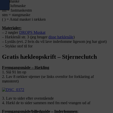
m = maske
lm = luftmaske
fm = fastmaskestm
stm = stangmaske
( ) = Antal masker i rækken
Materialer:
– 2 nøgler
DROPS Muskat
– Hæklenål str. 3 (jeg bruger
disse hæklenåle
)
– Lynlås (evt. 2 hvis du vil lave inderlomme ligesom jeg har gjort)
– Stykke stof til for
Gratis hækleopskrift – Stjerneclutch
Fremgangsmåde – Hækling
1. Slå 91 lm op
2. Lav 8 rækker stjerner (se links ovenfor for forklaring af
mønsteret)
3. Lav to sider efter ovenstående
4. Hækl de to sider sammen med fm med vrangen ud af
Fremgangsmåde/billedguide – Inderlommen
: