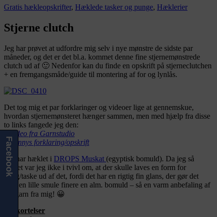
Gratis hækleopskrifter
,
Hæklede tasker og punge
,
Hæklerier
Stjerne clutch
Jeg har prøvet at udfordre mig selv i nye mønstre de sidste par
måneder, og det er det bl.a. kommet denne fine stjernemønstrede
clutch ud af 🙂 Nedenfor kan du finde en opskrift på stjerneclutchen
+ en fremgangsmåde/guide til montering af for og lynlås.
Det tog mig et par forklaringer og videoer lige at gennemskue,
hvordan stjernemønsteret hænger sammen, men med hjælp fra disse
to links fangede jeg den:
–
Video fra Garnstudio
Facebook
–
Pennys forklaring/opskrift
Jeg har hæklet i
DROPS Muskat
(egyptisk bomuld). Da jeg så
garnet var jeg ikke i tvivl om, at der skulle laves en form for
pung/taske ud af det, fordi det har en rigtig fin glans, der gør det
bare en lille smule finere en alm. bomuld – så en varm anbefaling af
det garn fra mig! 😀
Forkortelser